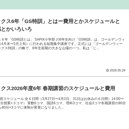
ックス6年「GS特訓」とはー費用とかスケジュールと
感とかいろいろ
６年「GS特訓とは」 SAPIX小学部 の6年生向け「GS特訓」は、ゴールデンウィ
（4月末〜5月上旬）に行われる短期集中講座です。正式には「ゴールデンウィー
クス特訓」の略で、6年生前期の大きな山場の一つ。私は「じ...
2026.05.29
クス2026年度6年 春期講習のスケジュールと費用
習スケジュール 全６日間（3月27日〜4月2日、31日はお休みの６日間）14:00〜
（80分授業×３コマ） 算数6コマ、国語6コマ、理科3コマ、社会3コマ冬期講習の90分
ら80分×3コマに体制が変更になりました...