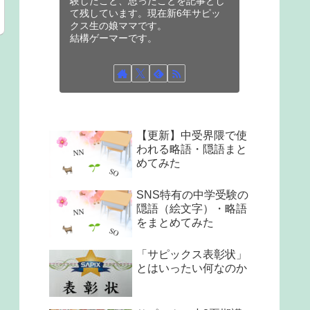
験したこと、思ったことを記事とし
て残しています。現在新6年サピッ
クス生の娘ママです。
結構ゲーマーです。
【更新】中受界隈で使
われる略語・隠語まと
めてみた
SNS特有の中学受験の
隠語（絵文字）・略語
をまとめてみた
「サピックス表彰状」
とはいったい何なのか