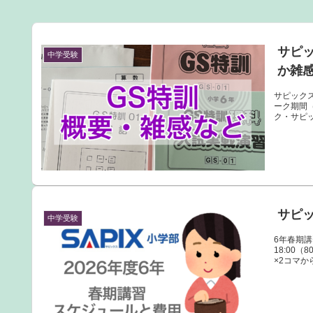
サピ
中学受験
か雑
サピックス
ーク期間
ク・サピッ
サピッ
中学受験
6年春期講
18:00
×2コマか