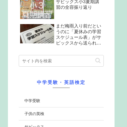
サピックス小3夏期講
習の全容振り返り
まだ梅雨入り前だとい
うのに「夏休みの学習
スケジュール表」がサ
ピックスから送られて
来た
中学受験・英語検定
中学受験
子供の英検
サピックス