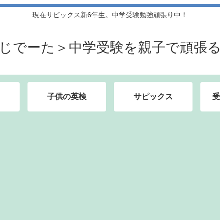
現在サピックス新6年生。中学受験勉強頑張り中！
じでーた＞中学受験を親子で頑張
子供の英検
サピックス
受