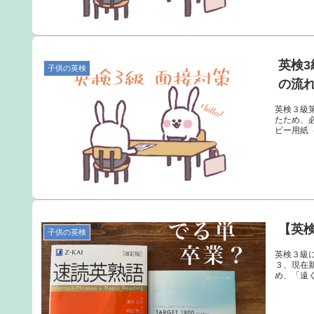
英検
子供の英検
の流
英検３級
たため、
ピー用紙
【英
子供の英検
英検３級
３、現在
め、「遠