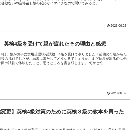
容赦ないw)合格後も娘の反応がイマイチなので聞いてみると、...
2023.06.25
娘、英検4級を受けて親が疲れたその理由と感想
年6月4日、娘が無事に実用英語検定試験、4級を受けて参りました！前回の５級からた
月後の挑戦でしたが、結果は果たしてどうなるでしょうか。まだ結果が出るのは先
回の試験で体験したこと、思うところを書き残します。 何かと忙...
2023.06.07
戦変更】英検4級対策のために英検３級の教本を買った