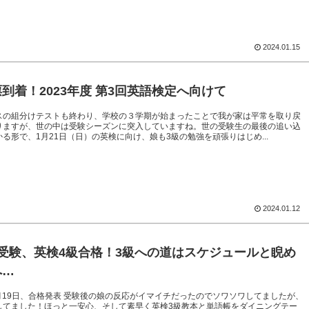
2024.01.15
到着！2023年度 第3回英語検定へ向けて
スの組分けテストも終わり、学校の３学期が始まったことで我が家は平常を取り戻
りますが、世の中は受験シーズンに突入していますね。世の受験生の最後の追い込
る形で、1月21日（日）の英検に向け、娘も3級の勉強を頑張りはじめ...
2024.01.12
夏受験、英検4級合格！3級への道はスケジュールと睨め
へ…
6月19日、合格発表 受験後の娘の反応がイマイチだったのでソワソワしてましたが、
してました！ほっと一安心、そして素早く英検3級教本と単語帳をダイニングテー