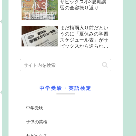
サピックス小3夏期講
習の全容振り返り
まだ梅雨入り前だとい
うのに「夏休みの学習
スケジュール表」がサ
ピックスから送られて
来た
中学受験・英語検定
中学受験
子供の英検
サピックス