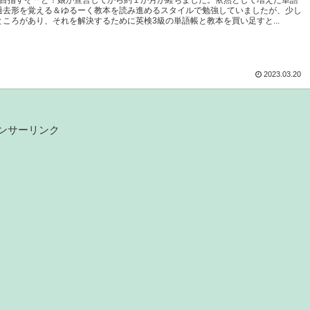
を目指すぞーと！娘が宣言してから約１か月が経ちました。依然として増えた単語
過去形を覚える＆ゆるーく教本を読み進めるスタイルで勉強していましたが、少し
ところがあり、それを解決するために英検3級の単語帳と教本を買い足すと...
2023.03.20
ンサーリンク