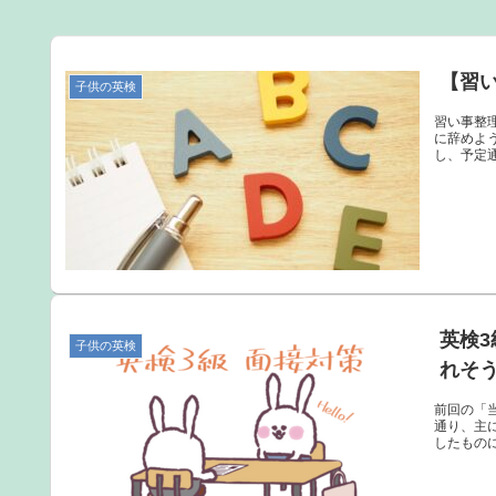
【習
子供の英検
習い事整
に辞めよ
し、予定通
英検
子供の英検
れそう
前回の「
通り、主
したもの