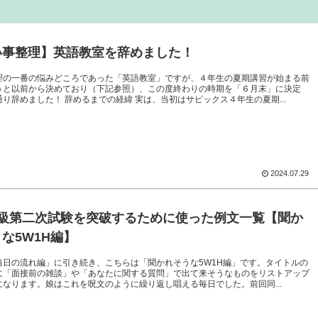
い事整理】英語教室を辞めました！
理の一番の悩みどころであった「英語教室」ですが、４年生の夏期講習が始まる前
うと以前から決めており（下記参照）、この度終わりの時期を「６月末」に決定
り辞めました！ 辞めるまでの経緯 実は、当初はサピックス４年生の夏期...
2024.07.29
3級第二次試験を突破するために使った例文一覧【聞か
な5W1H編】
当日の流れ編」に引き続き、こちらは「聞かれそうな5W1H編」です。タイトルの
に「面接前の雑談」や「あなたに関する質問」で出て来そうなものをリストアップ
になります。娘はこれを呪文のように繰り返し唱える毎日でした。前回同...