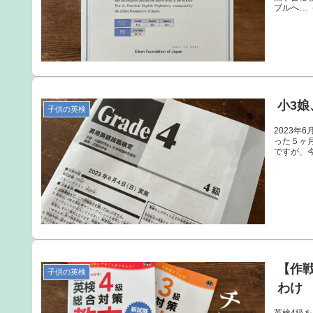
ブルへ…（
小3
子供の英検
2023
った５ヶ
ですが、今
【作
子供の英検
わけ