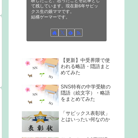
験したこと、思ったことを記事とし
て残しています。現在新6年サピッ
クス生の娘ママです。
結構ゲーマーです。
【更新】中受界隈で使
われる略語・隠語まと
めてみた
SNS特有の中学受験の
隠語（絵文字）・略語
をまとめてみた
「サピックス表彰状」
とはいったい何なのか