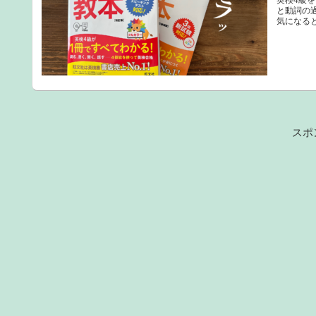
英検4級
と動詞の
気になる
スポ