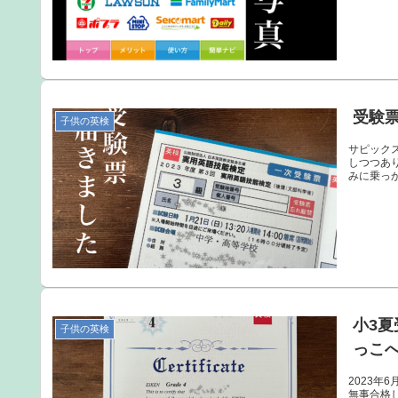
受験票
子供の英検
サピック
しつつあ
みに乗っか
小3
子供の英検
っこ
2023年
無事合格