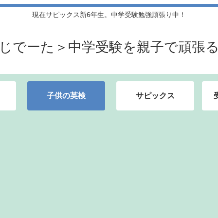
現在サピックス新6年生。中学受験勉強頑張り中！
じでーた＞中学受験を親子で頑張
子供の英検
サピックス