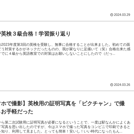
2024.03.29
で英検３級合格！学習振り返り
の2023年度第3回の英検を受験し、無事に合格することが出来ました。初めての面
どう対策するかがネックだったものの、我が家なりに足掻いて（笑）合格出来た感
すでに４級から英語教室での対策はお願いしないことにしたので（だっ...
2024.03.26
マホで撮影】英検用の証明写真を「ピクチャン」で撮
らお手軽だった
から第二次試験用に証明写真が必要になるということで、一度は駅なんかによくあ
ド写真を思い出したのですが、今はスマホで撮った写真をコンビニで印刷できると
を知り、利用して見ました。とっても簡単！安いし！いい時代になったもん...