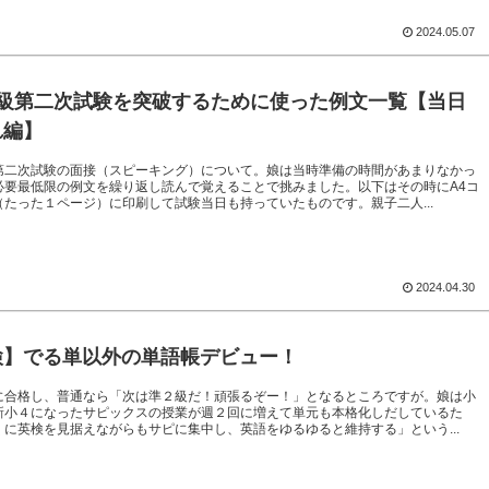
2024.05.07
3級第二次試験を突破するために使った例文一覧【当日
れ編】
第二次試験の面接（スピーキング）について。娘は当時準備の時間があまりなかっ
必要最低限の例文を繰り返し読んで覚えることで挑みました。以下はその時にA4コ
（たった１ページ）に印刷して試験当日も持っていたものです。親子二人...
2024.04.30
検】でる単以外の単語帳デビュー！
に合格し、普通なら「次は準２級だ！頑張るぞー！」となるところですが。娘は小
新小４になったサピックスの授業が週２回に増えて単元も本格化しだしているた
くに英検を見据えながらもサピに集中し、英語をゆるゆると維持する」という...