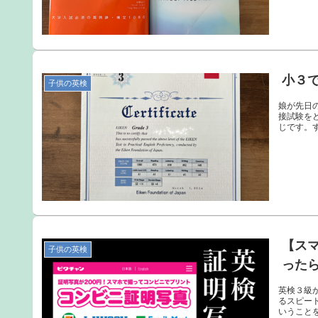
小３
子供の英検
娘が先日
接試験を
じです。
【ス
子供の英検
った
英検３級
るスピー
いうこと