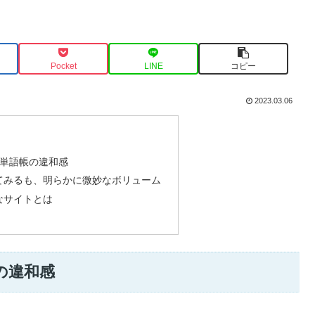
Pocket
LINE
コピー
2023.03.06
の単語帳の違和感
てみるも、明らかに微妙なボリューム
なサイトとは
の違和感