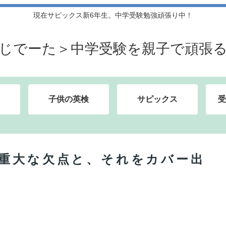
現在サピックス新6年生。中学受験勉強頑張り中！
じでーた＞中学受験を親子で頑張
子供の英検
サピックス
受
る重大な欠点と、それをカバー出