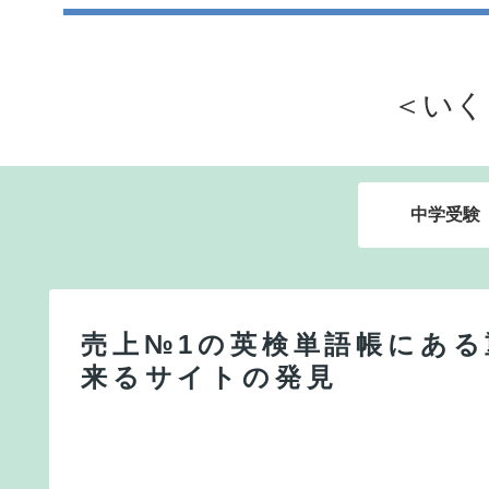
＜いく
中学受験
売上№1の英検単語帳にあ
来るサイトの発見