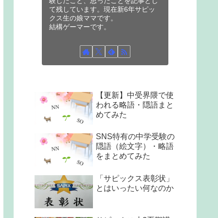
験したこと、思ったことを記事とし
て残しています。現在新6年サピッ
クス生の娘ママです。
結構ゲーマーです。
【更新】中受界隈で使
われる略語・隠語まと
めてみた
SNS特有の中学受験の
隠語（絵文字）・略語
をまとめてみた
「サピックス表彰状」
とはいったい何なのか