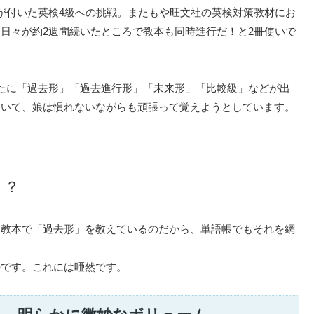
が付いた英検4級への挑戦。またもや旺文社の英検対策教材にお
日々が約2週間続いたところで教本も同時進行だ！と2冊使いで
たに「過去形」「過去進行形」「未来形」「比較級」などが出
ていて、娘は慣れないながらも頑張って覚えようとしています。
？？
り教本で「過去形」を教えているのだから、単語帳でもそれを網
のです。これには唖然です。