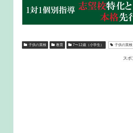
子供の英検
教育
7〜12歳（小学生）
子供の英検
スポ