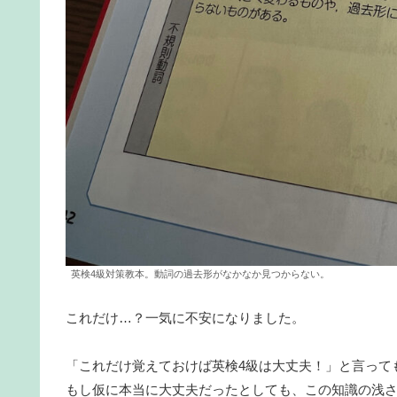
英検4級対策教本。動詞の過去形がなかなか見つからない。
これだけ…？一気に不安になりました。
「これだけ覚えておけば英検4級は大丈夫！」と言って
もし仮に本当に大丈夫だったとしても、この知識の浅さ