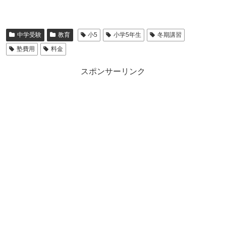
中学受験
教育
小5
小学5年生
冬期講習
塾費用
料金
スポンサーリンク