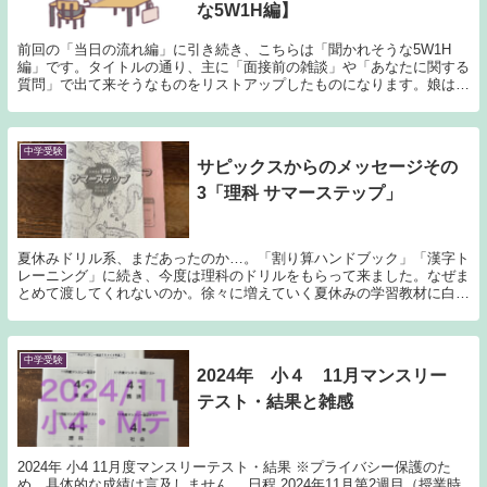
な5W1H編】
前回の「当日の流れ編」に引き続き、こちらは「聞かれそうな5W1H
編」です。タイトルの通り、主に「面接前の雑談」や「あなたに関する
質問」で出て来そうなものをリストアップしたものになります。娘はこ
れを呪文のように繰り返し唱える毎日でした。前回同...
中学受験
サピックスからのメッセージその
3「理科 サマーステップ」
夏休みドリル系、まだあったのか…。「割り算ハンドブック」「漢字ト
レーニング」に続き、今度は理科のドリルをもらって来ました。なぜま
とめて渡してくれないのか。徐々に増えていく夏休みの学習教材に白目
剥いてます。 サピックス小3理科サマーステップ。...
中学受験
2024年 小４ 11月マンスリー
テスト・結果と雑感
2024年 小4 11月度マンスリーテスト・結果 ※プライバシー保護のた
め、具体的な成績は言及しません。 日程 2024年11月第2週目（授業時