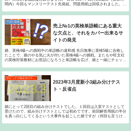
間内）今回もマンスリーテスト先発組。問題用紙は回収されました。自
己採点もせず、解き直しは成績発表...
子供の英検
売上№1の英検単語帳にある重大
な欠点と、それをカバー出来るサ
イトの発見
娘、英検4級への挑戦中の単語帳の違和感 先日無事に英検5級に合格し
たことで、娘のやる気に火が付いた英検4級への挑戦。またもや旺文社
の英検対策教材にお世話になろうと単語帳を広げ、娘と一緒にチェック
する日々が約2週間続いたところで教本も同時進行...
サピックス組み分けテスト
2023年3月度新小3組み分けテス
ト・反省点
娘にとって2回目の組み分けテストでした。１回目は入室テストとして
受けたので、組み分けテストとしては初めてです。前回解答用紙の半分
を真っ白にしてくるという大事件を起こした娘ですが（何回も言うけど
よく入室出来たな！！！）、事細かに基本的なテスト...